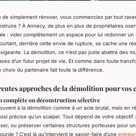
ieu de simplement rénover, vous commenciez par tout rase
struire ? À Annecy, de plus en plus de propriétaires osen
ale : vider complètement un espace pour lui redonner un
urtant, derrière cette envie de rupture, se cache une réa
xigeante. La démolition, ce n’est pas juste abattre des mu
ases d’un futur projet de vie. Et comme dans toute transf
 choix du partenaire fait toute la différence.
érentes approches de la démolition pour vos 
 complète ou déconstruction sélective
uvent à la démolition comme à un acte brutal, mais en réa
ussi précise qu’un scalpel. Tout dépend de votre objectif 
aser, ou préserver certaines structures porteuses pour u
ourde ? C’est là qu’intervient le savoir-faire d’une
entrepr