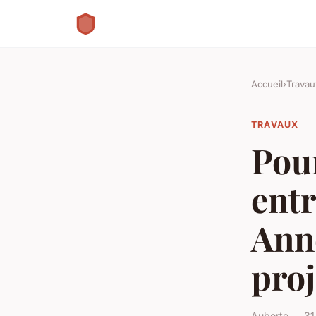
Accueil
›
Travau
TRAVAUX
Pou
entr
Anne
proj
Auberte — 31/