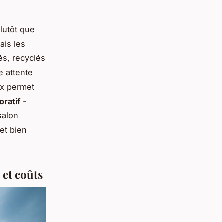
lutôt que
ais les
sés, recyclés
e attente
ux permet
oratif
-
salon
et bien
 et coûts