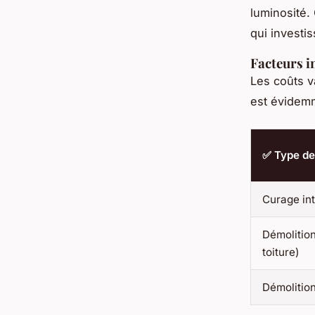
luminosité.
qui investi
Facteurs i
Les coûts v
est évidemm
✅ Type de
Curage int
Démolition
toiture)
Démolition