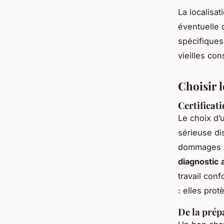
La localisat
éventuelle 
spécifiques 
vieilles con
Choisir l
Certificat
Le choix d’u
sérieuse di
dommages aff
diagnostic 
travail conf
: elles pro
De la prép