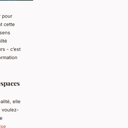
r pour
t cette
 sens
lité
rs - c’est
ormation
espaces
lité, elle
: voulez-
ne
ise