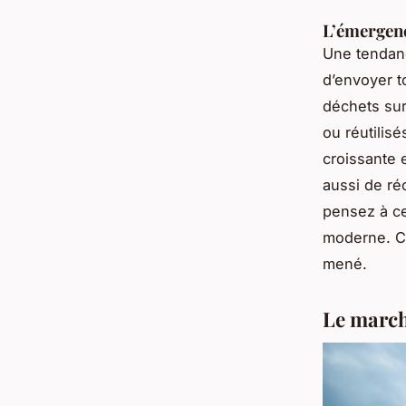
L’émergenc
Une tendanc
d’envoyer t
déchets sur 
ou réutilis
croissante 
aussi de ré
pensez à ce
moderne. Ce
mené.
Le march