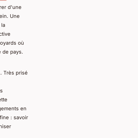
urer d'une
rein. Une
 la
ctive
voyards où
e de pays.
. Très prisé
es
tte
ogements en
ine : savoir
niser