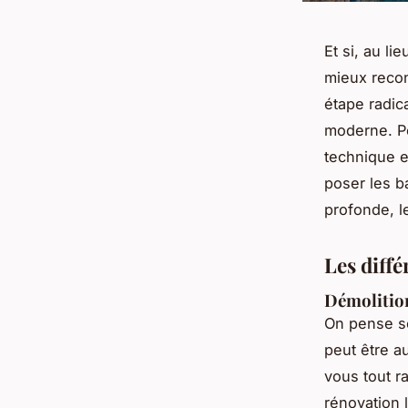
Et si, au l
mieux recon
étape radic
moderne. Po
technique e
poser les b
profonde, le
Les diff
Démolition
On pense so
peut être a
vous tout r
rénovation l