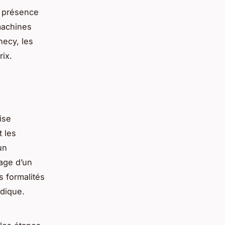
la présence
machines
necy, les
rix.
ise
t les
un
gage d’un
s formalités
idique.