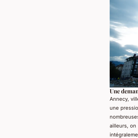
Une demand
Annecy, vill
une pressio
nombreuses, 
ailleurs, o
intégraleme