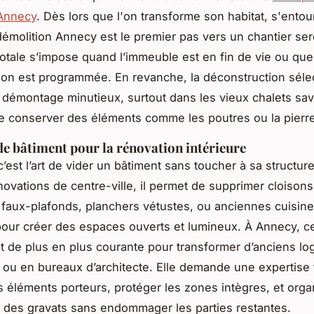
 Annecy
. Dès lors que l'on transforme son habitat, s'ento
démolition Annecy est le premier pas vers un chantier se
totale s’impose quand l’immeuble est en fin de vie ou que
ion est programmée. En revanche, la déconstruction séle
le démontage minutieux, surtout dans les vieux chalets sa
te conserver des éléments comme les poutres ou la pierr
de bâtiment pour la rénovation intérieure
’est l’art de vider un bâtiment sans toucher à sa structure
novations de centre-ville, il permet de supprimer cloisons
, faux-plafonds, planchers vétustes, ou anciennes cuisin
pour créer des espaces ouverts et lumineux. À Annecy, ce
 de plus en plus courante pour transformer d’anciens l
n ou en bureaux d’architecte. Elle demande une expertise f
les éléments porteurs, protéger les zones intègres, et orga
n des gravats sans endommager les parties restantes.