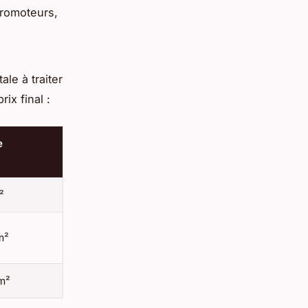
promoteurs,
le à traiter
ix final :
e
²
m²
m²