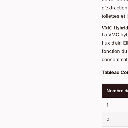
d’extractio
toilettes et 
VMC Hybride
La VMC hybr
flux d’air. 
fonction du 
consommati
Tableau Com
Nombre de
1
2