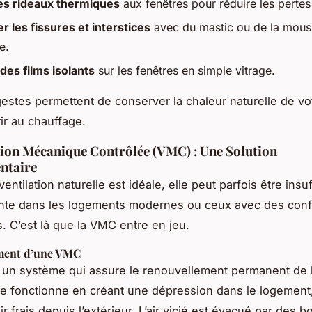
es rideaux thermiques
aux fenêtres pour réduire les pertes
r les fissures et interstices
avec du mastic ou de la mous
e.
 des films isolants
sur les fenêtres en simple vitrage.
gestes permettent de conserver la chaleur naturelle de vot
ir au chauffage.
tion Mécanique Contrôlée (VMC) : Une Solution
ntaire
entilation naturelle est idéale, elle peut parfois être insuf
nte dans les logements modernes ou ceux avec des conf
s. C’est là que la VMC entre en jeu.
ment d’une VMC
un système qui assure le renouvellement permanent de l’
Elle fonctionne en créant une dépression dans le logement,
air frais depuis l’extérieur. L’air vicié est évacué par des 