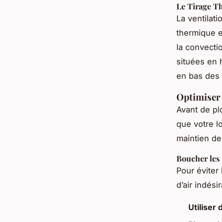
Le Tirage Th
La ventilat
thermique e
la convectio
situées en h
en bas des
Optimiser 
Avant de plo
que votre lo
maintien de 
Boucher les 
Pour éviter 
d’air indés
Utiliser