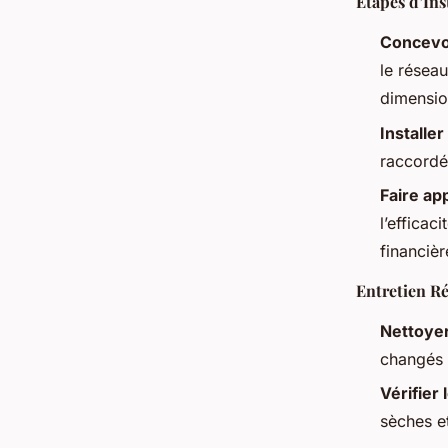
Étapes d’Ins
Concevoi
le réseau
dimensio
Installe
raccordé
Faire ap
l’efficac
financièr
Entretien Ré
Nettoyer 
changés r
Vérifier 
sèches et