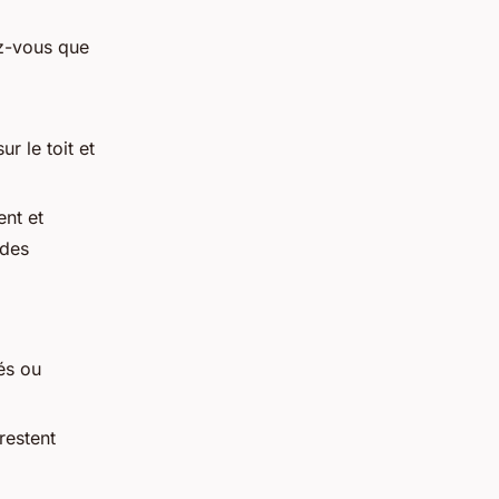
z-vous que
ur le toit et
ent et
ides
yés ou
restent