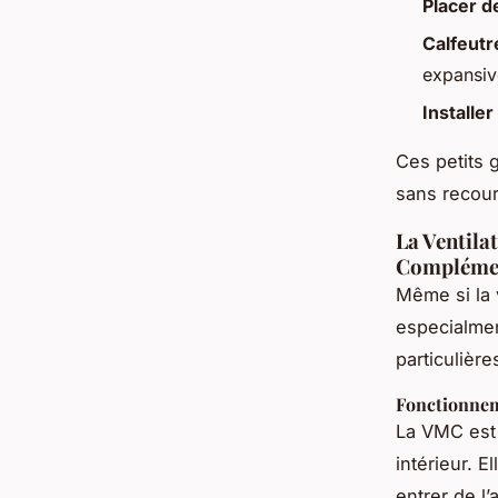
Placer d
Calfeutre
expansiv
Installer
Ces petits 
sans recour
La Ventila
Compléme
Même si la v
especialme
particulière
Fonctionne
La VMC est 
intérieur. 
entrer de l’