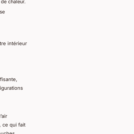
 de chaleur.
se
re intérieur
fisante,
igurations
air
 ce qui fait
bouches