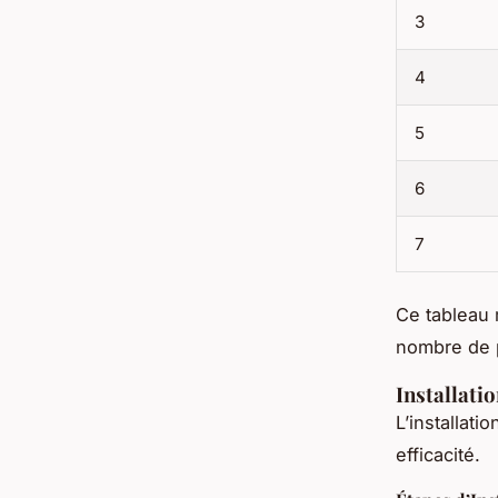
3
4
5
6
7
Ce tableau 
nombre de 
Installati
L’installat
efficacité.