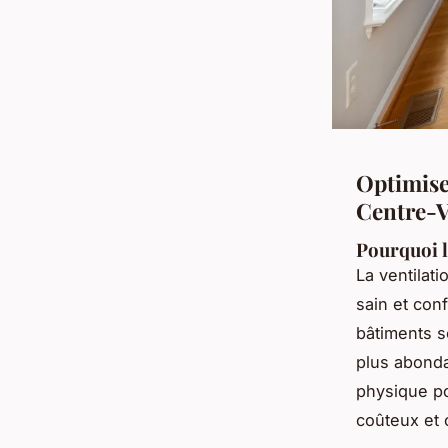
Optimise
Centre-Vi
Pourquoi l
La ventilat
sain et con
bâtiments s
plus abonda
physique po
coûteux et