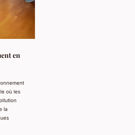
ment en
vironnement
le où les
llution
e la
ques