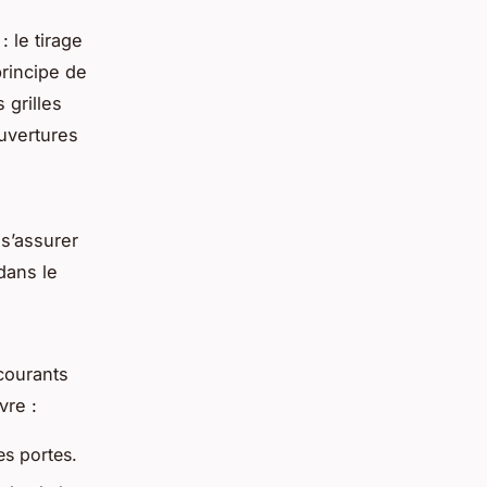
 le tirage
principe de
 grilles
ouvertures
 s’assurer
dans le
 courants
vre :
es portes.