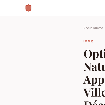
Accueil
›
Immo
IMMO
Opti
Natu
App
Vill
Déc