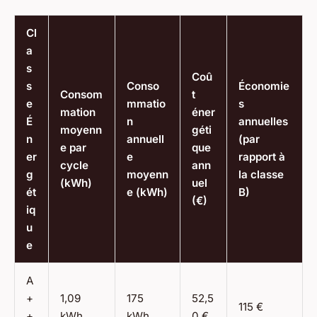
Cl
a
s
Coû
s
Conso
Économie
Consom
t
e
mmatio
s
mation
éner
É
n
annuelles
moyenn
géti
n
annuell
(par
e par
que
er
e
rapport à
cycle
ann
g
moyenn
la classe
(kWh)
uel
ét
e (kWh)
B)
(€)
iq
u
e
A
+
1,09
175
52,5
115 €
+
kWh
kWh
0 €