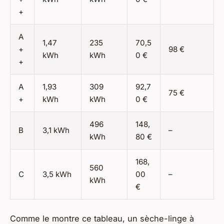
+
A
1,47
235
70,5
+
98 €
kWh
kWh
0 €
+
A
1,93
309
92,7
75 €
+
kWh
kWh
0 €
496
148,
B
3,1 kWh
–
kWh
80 €
168,
560
C
3,5 kWh
00
–
kWh
€
Comme le montre ce tableau, un sèche-linge à