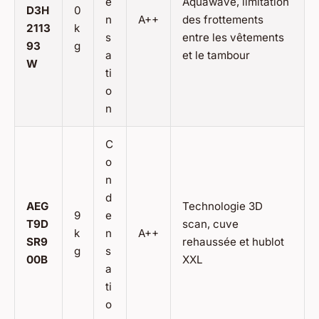
e
Aquawave, limitation
D3H
0
n
A++
des frottements
2113
k
s
entre les vêtements
93
g
a
et le tambour
W
ti
o
n
C
o
n
d
AEG
Technologie 3D
9
e
T9D
scan, cuve
k
n
A++
SR9
rehaussée et hublot
g
s
00B
XXL
a
ti
o