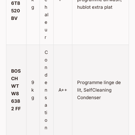
6T8
g
h
hublot extra plat
520
al
BV
e
u
r
C
o
n
BOS
d
CH
9
e
Programme linge de
WT
k
n
A++
lit, SelfCleaning
W8
g
s
Condenser
638
a
2 FF
ti
o
n