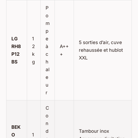
P
o
m
p
LG
1
e
5 sorties d’air, cuve
RH8
2
à
A++
rehaussée et hublot
P12
k
c
+
XXL
BS
g
h
al
e
u
r
C
o
n
BEK
d
Tambour inox
O
1